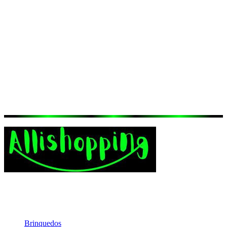
película é prática de instalar e ajustar, evitando bolhas e
sujeira.
Bordas arredondadas
: Proporcionam maior durabilidade ao
protetor, evitando desgastes nas extremidades.
Sensibilidade ao toque
: Alta sensibilidade, permitindo uma
experiência de uso fluida e responsiva.
Encaixe perfeito
: Desenvolvida especificamente para o
Xiaomi Mi 10t e 10t Lite, garantindo um ajuste impecável.
Removível sem resíduos
: Pode ser retirada sem deixar
marcas, permitindo a troca com facilidade quando necessário.
{{ data.product.brand.data.name }}
{{ data.product.name }}
Receba as Novidades
A Loja de variedades que oferece produtos diversificados e ofertas
incríveis para tornar suas compras mais práticas e acessíveis. Confira
agora!
Categorias
Brinquedos