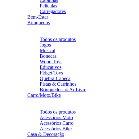
Capinhas
Películas
Carregadores
Bem-Estar
Brinquedos
Voltar
Brinquedos
Todos os produtos
Jogos
Musical
Bonecas
Wood Toys
Educativos
Fidget Toys
Quebra-Cabeça
Pistas & Carrinhos
Brinquedos ao Ar Livre
Carro/Moto/Bike
Voltar
Carro/Moto/Bike
Todos os produtos
Acessórios Moto
Acessórios Carro
Acessórios Bike
Casa & Decoração