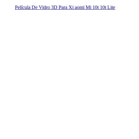
Película De Vidro 3D Para Xi aomi Mi 10t 10t Lite
Enviado de SC
Disponibilidade:
1 dia útil
Garantia:
3
meses
Película De Vidro 3D Para Xi aomi Mi
10t 10t Lite
Descrição do produto
Proteger o seu smartphone nunca foi tão fácil e eficiente! A
Película
De Vidro 3D Para Xiaomi Mi 10t 10t Lite
é a solução ideal para
quem busca segurança e alta performance.
Conteúdo da Embalagem:
1 Película de Vidro 3D
1 Kit de Limpeza