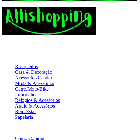
Receba as Novidades
A Loja de variedades que oferece produtos diversificados e ofertas
incríveis para tornar suas compras mais práticas e acessíveis. Confira
agora!
Categorias
Brinquedos
Casa & Decoração
Acessórios Celular
Moda & Acessórios
Carro/Moto/Bike
Informática
Relógios & Acessórios
Áudio & Acessórios
Bem-Estar
Papelaria
Informações
Como Comprar