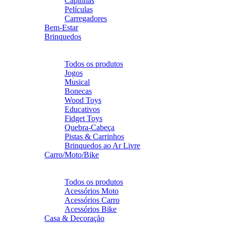
Capinhas
Películas
Carregadores
Bem-Estar
Brinquedos
Voltar
Brinquedos
Todos os produtos
Jogos
Musical
Bonecas
Wood Toys
Educativos
Fidget Toys
Quebra-Cabeça
Pistas & Carrinhos
Brinquedos ao Ar Livre
Carro/Moto/Bike
Voltar
Carro/Moto/Bike
Todos os produtos
Acessórios Moto
Acessórios Carro
Acessórios Bike
Casa & Decoração