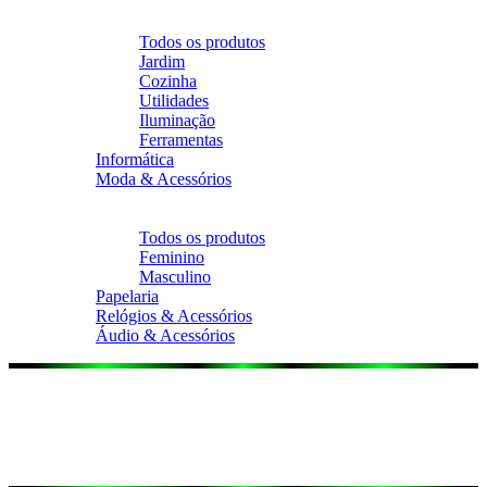
Voltar
Casa & Decoração
Todos os produtos
Jardim
Cozinha
Utilidades
Iluminação
Ferramentas
Informática
Moda & Acessórios
Voltar
Moda & Acessórios
Todos os produtos
Feminino
Masculino
Papelaria
Relógios & Acessórios
Áudio & Acessórios
{{ data.product.brand.data.name }}
{{ data.product.name }}
{{ data.product.brand.data.name }}
{{ data.product.name }}
{{ data.product.brand.data.name }}
{{ data.product.name }}