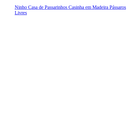
Ninho Casa de Passarinhos Casinha em Madeira Pássaros
Livres
Enviado de SC
Disponibilidade:
1 dia útil
Garantia:
3
meses
Ninho Casa de Passarinhos Casinha em
Madeira Pássaros Livres
Descrição do produto
Projetado especialmente para abrigar uma variedade de
passarinhos encantadores
, como Calafate, Manon, Mandarin,
Diamante e Gold, o nosso
Ninho de Madeira
é a escolha perfeita
para quem deseja proporcionar um lar seguro e aconchegante para
essas aves adoráveis.
Medidas do Produto: