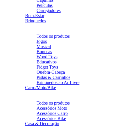
Capinhas
Películas
Carregadores
Bem-Estar
Brinquedos
Voltar
Brinquedos
Todos os produtos
Jogos
Musical
Bonecas
Wood Toys
Educativos
Fidget Toys
Quebra-Cabeça
Pistas & Carrinhos
Brinquedos ao Ar Livre
Carro/Moto/Bike
Voltar
Carro/Moto/Bike
Todos os produtos
Acessórios Moto
Acessórios Carro
Acessórios Bike
Casa & Decoração