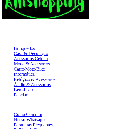
A Loja de variedades que oferece produtos diversificados e ofertas
incríveis para tornar suas compras mais práticas e acessíveis. Confira
agora!
Categorias
Brinquedos
Casa & Decoração
Acessórios Celular
Moda & Acessórios
Carro/Moto/Bike
Informática
Relógios & Acessórios
Áudio & Acessórios
Bem-Estar
Papelaria
Informações
Como Comprar
Nosso Whatsapp
Perguntas Frequentes