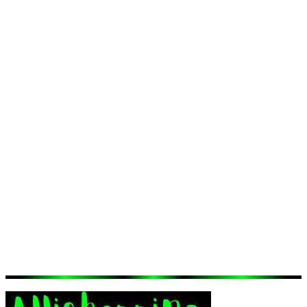
Benefícios:
Ambiente seguro e acolhedor
para aves.
Durabilidade e resistência
garantidas.
Design que se adapta a diferentes ambientes.
Não perca a oportunidade de oferecer um lar confortável e
acolhedor para os passarinhos ao seu redor.
Adquira agora mesmo
o nosso Ninho Casa de Passarinhos
e encante-se com a beleza e o
encanto dessas adoráveis aves.
Itens Inclusos:
- 1x Ninho Casa de Passarinhos Casinha em
Madeira Pássaros Livres na cor Imbuia.
{{ data.product.brand.data.name }}
{{ data.product.name }}
Receba as Novidades